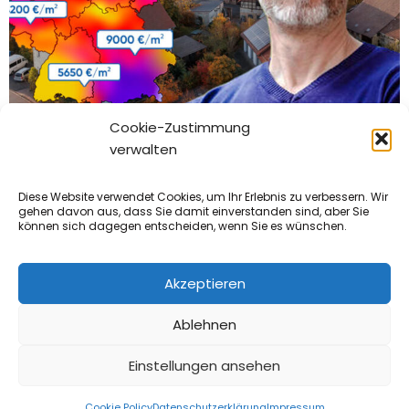
Cookie-Zustimmung
Die 3 größten Fallstricke beim
verwalten
Hausverkauf
By
Tobias Berger
|
10
Jun, 23
Diese Website verwendet Cookies, um Ihr Erlebnis zu verbessern. Wir
gehen davon aus, dass Sie damit einverstanden sind, aber Sie
können sich dagegen entscheiden, wenn Sie es wünschen.
Akzeptieren
Ablehnen
© 2023 - DAS IMMO PORTAL
|
AGB
|
DATENSCHUTZ
|
IMPRESSUM
Einstellungen ansehen
Cookie Policy
Datenschutzerklärung
Impressum