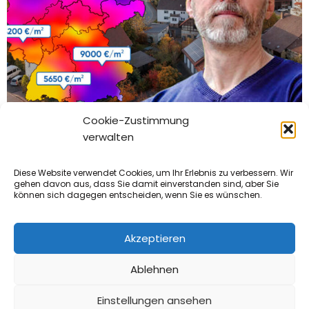
Cookie-Zustimmung
Ist es realistisch, eine Immobilie in 3
verwalten
Monaten zu verkaufen?
By
Tobias Berger
|
29
Jun, 23
Diese Website verwendet Cookies, um Ihr Erlebnis zu verbessern. Wir
gehen davon aus, dass Sie damit einverstanden sind, aber Sie
können sich dagegen entscheiden, wenn Sie es wünschen.
Akzeptieren
Ablehnen
© 2023 - DAS IMMO PORTAL
|
AGB
|
DATENSCHUTZ
|
IMPRESSUM
Einstellungen ansehen