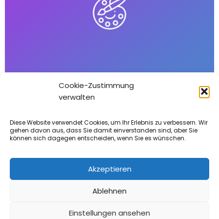
Cookie-Zustimmung
Makler packt aus: “2025 ist DAS
verwalten
Verkaufsjahr”
By
Tobias Berger
|
12
Sep, 24
Diese Website verwendet Cookies, um Ihr Erlebnis zu verbessern. Wir
gehen davon aus, dass Sie damit einverstanden sind, aber Sie
können sich dagegen entscheiden, wenn Sie es wünschen.
Akzeptieren
Ablehnen
© 2023 - DAS IMMO PORTAL
|
AGB
|
DATENSCHUTZ
|
IMPRESSUM
Einstellungen ansehen